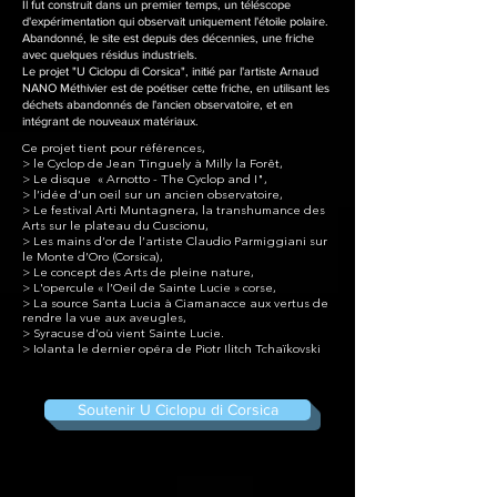
Il fut construit dans un premier temps, un téléscope
d'expérimentation qui observait uniquement l'étoile polaire.
Abandonné, le site est depuis des décennies, une friche
avec quelques résidus industriels.
Le projet "U Ciclopu di Corsica", initié par l'artiste Arnaud
NANO Méthivier est de poétiser cette friche, en utilisant les
déchets abandonnés de l'ancien observatoire, et en
intégrant de nouveaux matériaux.
Ce projet tient pour références,
>
le Cyclop de Jean Tinguely à Milly la Forêt,
> Le disque « Arnotto - The Cyclop and I",
> l’idée d’un oeil sur un ancien observatoire,
>
Le festival Arti Muntagnera, la transhumance des
Arts sur le plateau du Cuscionu,
> Les mains d’or de l’artiste Claudio Parmiggiani sur
le Monte d’Oro (Corsica),
>
Le concept des Arts de pleine nature,
> L'
opercule « l’Oeil de Sainte Lucie » corse,
> La s
ource Santa Lucia à Ciamanacce aux vertus de
rendre la vue aux aveugles,
>
Syracuse d’où vient Sainte Lucie.
>
Iolanta le dernier opéra de Piotr Ilitch Tchaïkovski
Soutenir U Ciclopu di Corsica