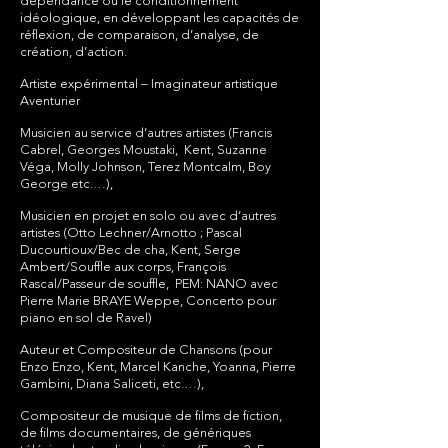
dépendance ou le conditionnement
idéologique, en développant les capacités de
réflexion, de comparaison, d’analyse, de
création, d’action.
Artiste expérimental – Imaginateur artistique
Aventurier
Musicien au service d’autres artistes (Francis
Cabrel, Georges Moustaki, Kent, Suzanne
Véga, Molly Johnson, Terez Montcalm, Boy
George etc.…),
Musicien en projet en solo ou avec d’autres
artistes (Otto Lechner/Arnotto ; Pascal
Ducourtioux/Bec de cha, Kent, Serge
Ambert/Souffle aux corps, François
Rascal/Passeur de souffle, PEM: NANO avec
Pierre Marie BRAYE Weppe, Concerto pour
piano en sol de Ravel)
Auteur et Compositeur de Chansons (pour
Enzo Enzo, Kent, Marcel Kanche, Yoanna, Pierre
Gambini, Diana Saliceti, etc.…),
Compositeur de musique de films de fiction,
de films documentaires, de génériques