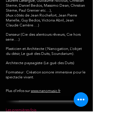
Laurent Laffargue, Guillaume Nicloux, Christian
Sterne, Daniel Bedos, Massimo Dean, Christian
Sterne, Paul Grenier etc…),
(Aux côtés de Jean Rochefort, Jean Pierre
Marielle, Guy Bedos, Victoria Abril, Jean
Claude Carrière….)
Danseur (Cie des alentours rêveurs, Cie hors
serie….)
Plasticien et Architecte ( Nanogation, L’objet
du désir, Le gué des Duits, Soundarium).
Architecte paysagiste (Le gué des Duits)
Formateur : Création sonore immersive pour le
spectacle vivant.
Plus d’infos sur
www.nanomusic.fr
Les premières fois
Les années petite enfance
Il débute l’apprentissage de la musique à 7 ans,