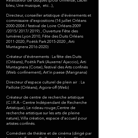
Réalisateur de disques (pour Universal, Label
bleu, Une musique, etc...),
Directeur, conseiller artistique d’évènements et
commissaire d’expositions (14 juillet Orléans
2000-2004
/ festival de Loire Orléans 2009
/2015/ 2017/ 2019) , Ouverture Fête des
lumières Lyon 2010, Fête des Duits Orléans
2011-2020
, Poétik Park
2015-2020
, Arti
Muntagnera
2016-2020)
Créateur d’évènements : La fête des Duits
(Orléans), Poétik Park (Auxerre/ Ajaccio), Arti
Muntagnera (Corse), festival des Arts confinés
(Web confinement), Art’in paese (Marignana)
Directeur d’espace culturel de plein air : La
Paillote (Orléans), Agora-off (Web)
Créateur de centre de recherche artistique
(C.I.R.A - Centre Indépendant de Recherche
Artistique), Le rideau rouge,Centre de
recherche artistique sur les arts de pleine
nature), Villa création, espace d’accueil pour
artistes confinés.
Comédien de théâtre et de cinéma (dirigé par