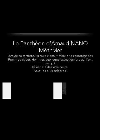
Le Panthéon d'Arnaud NANO
Méthivier
Lors de sa carrière, Arnaud Nano Méthivier a rencontré des
Femmes et des Hommes publiques exceptionnels qui l'ont
marqué.
Ils ont été des éclaireurs.
Voici les plus célèbres
Guy Bedos
Edmond Simeoni
Comédien,
Nationaliste
humoriste
Corse
Réflexions
et
aide
logistique
d'Edmond,
sur