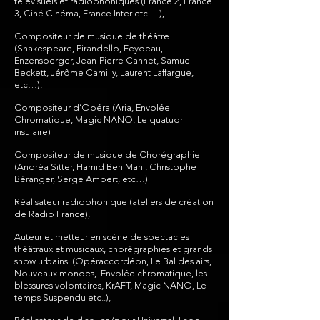
télévisuels et radiophoniques (France 2, France
3, Ciné Cinéma, France Inter etc.…),
Compositeur de musique de théâtre
(Shakespeare, Pirandello, Feydeau,
Enzensberger, Jean-Pierre Cannet, Samuel
Beckett, Jérôme Camilly, Laurent Laffargue,
etc…),
Compositeur d’Opéra (Aria, Envolée
Chromatique, Magic NANO, Le quatuor
insulaire)
Compositeur de musique de Chorégraphie
(Andréa Sitter, Hamid Ben Mahi, Christophe
Béranger, Serge Ambert, etc…)
Réalisateur radiophonique (ateliers de création
de Radio France),
Auteur et metteur en scène de spectacles
théâtraux et musicaux, chorégraphies et grands
show urbains (Opéraccordéon, Le Bal des airs,
Nouveaux mondes, Envolée chromatique, les
blessures volontaires, KrAFT, Magic NANO, Le
temps Suspendu etc..),