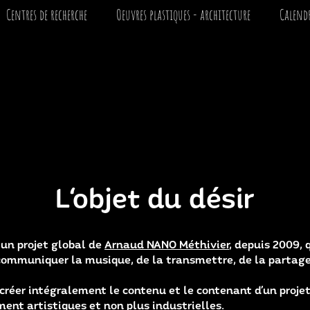
Centres de recherche
Oeuvres plastiques - architecture
Calendr
Le monde de
Arnaud NANO MÉTHIVIER
Artiste expérimental – Imaginateur artistique - Aventurier
Colporteur de culture - facilitateur de rencontres humaines
Explorateur artistique
e
Expert en Art de pleine nature
L'objet du désir
t un projet global de
Arnaud NANO Méthivier
, depuis 2009, 
ommuniquer la musique, de la transmettre, de la partager, 
 créer intégralement le contenu et le contenant d’un proje
ent artistiques et non plus industrielles.