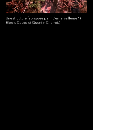
Une structure fabriquée par "L'émerveilleuse" (
Elodie Cabos et Quentin Charrois)