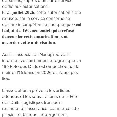
dépassés, auprès d’un autre service
dédié aux autorisations.
𝐥𝐞 𝟐𝟏 𝐣𝐮𝐢𝐥𝐥𝐞𝐭 𝟐𝟎𝟐𝟔, cette autorisation a été
refusée, car le service concerné se
déclare incompétent, et indique que 𝐬𝐞𝐮𝐥
𝐥’𝐚𝐝𝐣𝐨𝐢𝐧𝐭 𝐚̀ 𝐥’𝐞́𝐯𝐞̀𝐧𝐞𝐦𝐞𝐧𝐭𝐢𝐞𝐥 𝐪𝐮𝐢 𝐚 𝐫𝐞𝐟𝐮𝐬𝐞́
𝐝’𝐚𝐜𝐜𝐨𝐫𝐝𝐞𝐫 𝐜𝐞𝐭𝐭𝐞 𝐚𝐮𝐭𝐨𝐫𝐢𝐬𝐚𝐭𝐢𝐨𝐧 𝐩𝐞𝐮𝐭
𝐚𝐜𝐜𝐨𝐫𝐝𝐞𝐫 𝐜𝐞𝐭𝐭𝐞 𝐚𝐮𝐭𝐨𝐫𝐢𝐬𝐚𝐭𝐢𝐨𝐧.
Aussi, l’association Nanoprod vous
informe avec un immense regret, que La
16è Fête des Duits est empêchée par la
mairie d'Orléans en 2026 et n’aura pas
lieu.
L’association a prévenu les artistes
attendus et les sous-traitants de la Fête
des Duits (logistique, transport,
restauration, assurance, commerces de
proximité, banque, hébergement,