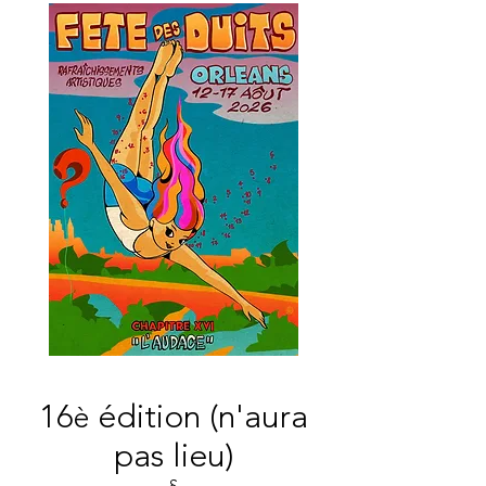
16
édition (n'aura
è
pas lieu)