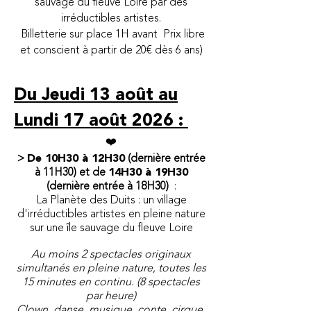
sauvage du fleuve Loire par des
irréductibles artistes.
Billetterie sur place 1H avant Prix libre
et conscient à partir de 20€ dès 6 ans)
Du Jeudi 13 août au
Lundi 17 août 2026 :
​❤️
>
De 10H30 à 12H30
(dernière entrée
à 11H30) et de
14H30 à 19H30
(dernière entrée à 18H30)
:
La Planète des Duits : un village
d'irréductibles artistes
en pleine nature
sur une île sauvage du fleuve Loire
Au moins 2 spectacles originaux
simultanés en pleine nature, toutes les
15 minutes en continu. (8 spectacles
par heure)
Clown, danse, musique, conte, cirque,