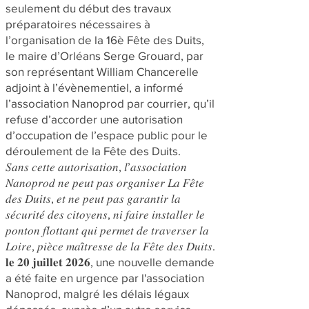
seulement du début des travaux
préparatoires nécessaires à
l’organisation de la 16è Fête des Duits,
le maire d’Orléans Serge Grouard, par
son représentant William Chancerelle
adjoint à l’évènementiel, a informé
l’association Nanoprod par courrier, qu’il
refuse d’accorder une autorisation
d’occupation de l’espace public pour le
déroulement de la Fête des Duits.
𝑆𝑎𝑛𝑠 𝑐𝑒𝑡𝑡𝑒 𝑎𝑢𝑡𝑜𝑟𝑖𝑠𝑎𝑡𝑖𝑜𝑛, 𝑙’𝑎𝑠𝑠𝑜𝑐𝑖𝑎𝑡𝑖𝑜𝑛
𝑁𝑎𝑛𝑜𝑝𝑟𝑜𝑑 𝑛𝑒 𝑝𝑒𝑢𝑡 𝑝𝑎𝑠 𝑜𝑟𝑔𝑎𝑛𝑖𝑠𝑒𝑟 𝐿𝑎 𝐹𝑒̂𝑡𝑒
𝑑𝑒𝑠 𝐷𝑢𝑖𝑡𝑠, 𝑒𝑡 𝑛𝑒 𝑝𝑒𝑢𝑡 𝑝𝑎𝑠 𝑔𝑎𝑟𝑎𝑛𝑡𝑖𝑟 𝑙𝑎
𝑠𝑒́𝑐𝑢𝑟𝑖𝑡𝑒́ 𝑑𝑒𝑠 𝑐𝑖𝑡𝑜𝑦𝑒𝑛𝑠, 𝑛𝑖 𝑓𝑎𝑖𝑟𝑒 𝑖𝑛𝑠𝑡𝑎𝑙𝑙𝑒𝑟 𝑙𝑒
𝑝𝑜𝑛𝑡𝑜𝑛 𝑓𝑙𝑜𝑡𝑡𝑎𝑛𝑡 𝑞𝑢𝑖 𝑝𝑒𝑟𝑚𝑒𝑡 𝑑𝑒 𝑡𝑟𝑎𝑣𝑒𝑟𝑠𝑒𝑟 𝑙𝑎
𝐿𝑜𝑖𝑟𝑒, 𝑝𝑖𝑒̀𝑐𝑒 𝑚𝑎𝑖̂𝑡𝑟𝑒𝑠𝑠𝑒 𝑑𝑒 𝑙𝑎 𝐹𝑒̂𝑡𝑒 𝑑𝑒𝑠 𝐷𝑢𝑖𝑡𝑠.
𝐥𝐞 𝟐𝟎 𝐣𝐮𝐢𝐥𝐥𝐞𝐭 𝟐𝟎𝟐𝟔, une nouvelle demande
a été faite en urgence par l'association
Nanoprod, malgré les délais légaux