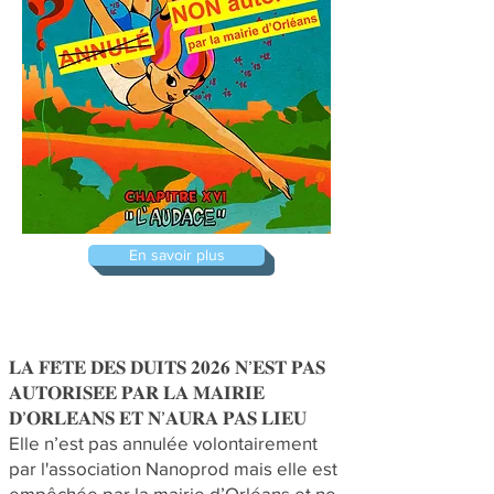
En savoir plus
𝐋𝐀 𝐅𝐄̂𝐓𝐄 𝐃𝐄𝐒 𝐃𝐔𝐈𝐓𝐒 𝟐𝟎𝟐𝟔 𝐍’𝐄𝐒𝐓 𝐏𝐀𝐒
𝐀𝐔𝐓𝐎𝐑𝐈𝐒𝐄́𝐄 𝐏𝐀𝐑 𝐋𝐀 𝐌𝐀𝐈𝐑𝐈𝐄
𝐃’𝐎𝐑𝐋𝐄́𝐀𝐍𝐒 𝐄𝐓 𝐍’𝐀𝐔𝐑𝐀 𝐏𝐀𝐒 𝐋𝐈𝐄𝐔
Elle n’est pas annulée volontairement
par l'association Nanoprod mais elle est
empêchée par la mairie d’Orléans et ne