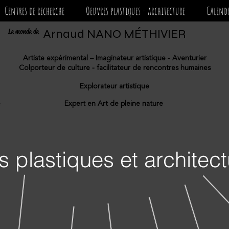
Centres de recherche
Oeuvres plastiques - architecture
Calendr
Le monde de
Arnaud NANO MÉTHIVIER
Artiste expérimental – Imaginateur artistique - Aventurier
Colporteur de culture - facilitateur de rencontres humaines
Explorateur artistique
e
Expert en Art de pleine nature
s
plastiques et architect