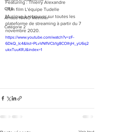
Featuring : Thierry Alexandre
CIRA
©Un film L'équipe Tudelle
Musique à retrouver sur toutes les 
Arnaud NANO Méthivier
plateforme de streaming à partir du 7 
Catégorie 2
novembre 2020.
https://www.youtube.com/watch?v=zF-
6DkQ_Ic4&list=PLvVNflVCb1g8COIhjH_yU6q2
ukxTuuKRJ&index=1
Voir tout