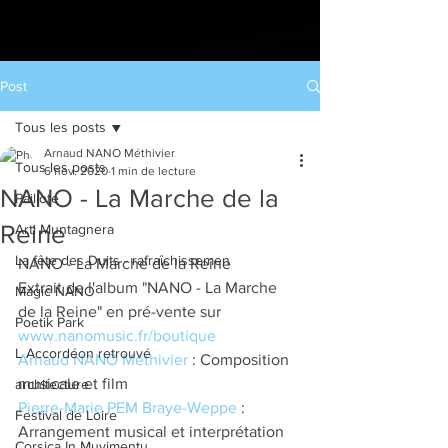
Le monde de
Arnaud NANO MÉTHIVIER
Post
Tous les posts
Arnaud NANO Méthivier
Tous les posts
6 nov. 2020
1 min de lecture
NANO - La Marche de la
Paillote
Reine
Arti Muntagnera
La fête des Duits - rafraîchissemen
NANO - La Marche de la Reine
Extrait de l'album "NANO - La Marche 
Magic NANO
de la Reine" en pré-vente sur 
Poetik Park
www.nanomusic.fr/boutique
L Accordéon retrouvé
Arnaud NANO Méthivier
 : Composition 
musicale et film
architecture
Pierre-Marie PEM Braye-Weppe
 : 
Festival de Loire
Arrangement musical et interprétation
Corsica In Muvimentu