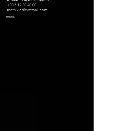
Arnaud NANO Méthivier
+33 6 17 38 40 00
methivier@hotmail.com
#organicu