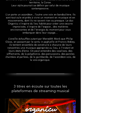
territoire, la Corse.
Leur style pourrait se définir par celui de musique
contemporaine.
L’un porte un accordéon , l’autre une voix en bandoulière. Ils
sont tout ouïe et prêts à vivre un moment en musique et en
mouvements, dont ils ne savent rien ou presque. Le duo
Organicu s’inspire du lieu habité pour créer une oeuvre
improvisée, s’inspire de l’espace , des matières
environnantes et de l’énergie du moment pour vous
embarquer dans leur voyage…
L’oreille échauffée autant par Meredith Monk que Philip
Glass, en passant par le cantu in paghjelle et Francis Bebey,
ils tentent ensemble de construire à chacune de leurs
rencontres une musique appropriée au lieu, à l’instant et
leurs états d’âme. On peut entendre des vocalises, des
sifflements, de la polyphonie, des percussions, des paroles
chantées et parlées, de la guimbarde, de l’accordéon-voix, de
la voix-organique.
3 titres en écoute sur toutes les
plateformes de streaming musical