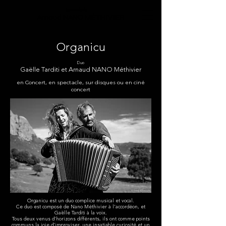
Le monde de
Arnaud NANO MÉTHIVIER
Organicu
Duo
Gaëlle Tarditi et Arnaud NANO Méthivier
en Concert, en spectacle, sur disques ou en ciné
concert
Organicu est un duo complice musical et vocal.
Ce duo est composé de Nano Méthivier à l’accordéon, et
Gaëlle Tarditi à la voix.
Tous deux venus d’horizons différents, ils ont comme points
communs la joie d’improviser, une insatiable curiosité et un