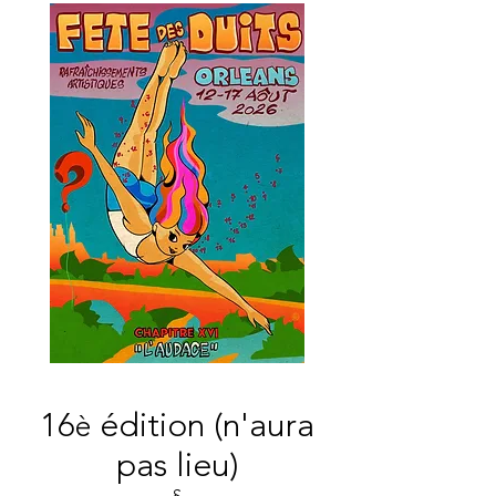
16
édition (n'aura
è
pas lieu)