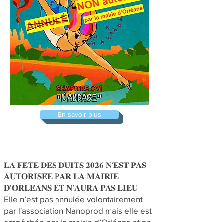
En savoir plus
𝐋𝐀 𝐅𝐄̂𝐓𝐄 𝐃𝐄𝐒 𝐃𝐔𝐈𝐓𝐒 𝟐𝟎𝟐𝟔 𝐍’𝐄𝐒𝐓 𝐏𝐀𝐒
𝐀𝐔𝐓𝐎𝐑𝐈𝐒𝐄́𝐄 𝐏𝐀𝐑 𝐋𝐀 𝐌𝐀𝐈𝐑𝐈𝐄
𝐃’𝐎𝐑𝐋𝐄́𝐀𝐍𝐒 𝐄𝐓 𝐍’𝐀𝐔𝐑𝐀 𝐏𝐀𝐒 𝐋𝐈𝐄𝐔
Elle n’est pas annulée volontairement
par l'association Nanoprod mais elle est
empêchée par la mairie d’Orléans et ne