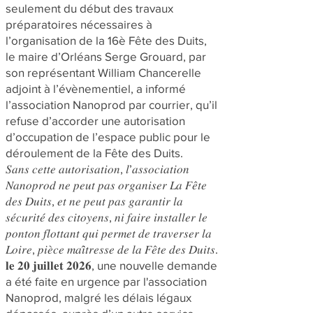
seulement du début des travaux
préparatoires nécessaires à
l’organisation de la 16è Fête des Duits,
le maire d’Orléans Serge Grouard, par
son représentant William Chancerelle
adjoint à l’évènementiel, a informé
l’association Nanoprod par courrier, qu’il
refuse d’accorder une autorisation
d’occupation de l’espace public pour le
déroulement de la Fête des Duits.
𝑆𝑎𝑛𝑠 𝑐𝑒𝑡𝑡𝑒 𝑎𝑢𝑡𝑜𝑟𝑖𝑠𝑎𝑡𝑖𝑜𝑛, 𝑙’𝑎𝑠𝑠𝑜𝑐𝑖𝑎𝑡𝑖𝑜𝑛
𝑁𝑎𝑛𝑜𝑝𝑟𝑜𝑑 𝑛𝑒 𝑝𝑒𝑢𝑡 𝑝𝑎𝑠 𝑜𝑟𝑔𝑎𝑛𝑖𝑠𝑒𝑟 𝐿𝑎 𝐹𝑒̂𝑡𝑒
𝑑𝑒𝑠 𝐷𝑢𝑖𝑡𝑠, 𝑒𝑡 𝑛𝑒 𝑝𝑒𝑢𝑡 𝑝𝑎𝑠 𝑔𝑎𝑟𝑎𝑛𝑡𝑖𝑟 𝑙𝑎
𝑠𝑒́𝑐𝑢𝑟𝑖𝑡𝑒́ 𝑑𝑒𝑠 𝑐𝑖𝑡𝑜𝑦𝑒𝑛𝑠, 𝑛𝑖 𝑓𝑎𝑖𝑟𝑒 𝑖𝑛𝑠𝑡𝑎𝑙𝑙𝑒𝑟 𝑙𝑒
𝑝𝑜𝑛𝑡𝑜𝑛 𝑓𝑙𝑜𝑡𝑡𝑎𝑛𝑡 𝑞𝑢𝑖 𝑝𝑒𝑟𝑚𝑒𝑡 𝑑𝑒 𝑡𝑟𝑎𝑣𝑒𝑟𝑠𝑒𝑟 𝑙𝑎
𝐿𝑜𝑖𝑟𝑒, 𝑝𝑖𝑒̀𝑐𝑒 𝑚𝑎𝑖̂𝑡𝑟𝑒𝑠𝑠𝑒 𝑑𝑒 𝑙𝑎 𝐹𝑒̂𝑡𝑒 𝑑𝑒𝑠 𝐷𝑢𝑖𝑡𝑠.
𝐥𝐞 𝟐𝟎 𝐣𝐮𝐢𝐥𝐥𝐞𝐭 𝟐𝟎𝟐𝟔, une nouvelle demande
a été faite en urgence par l'association
Nanoprod, malgré les délais légaux