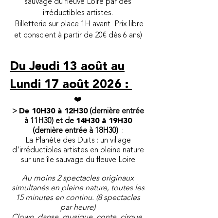
sauvage du fleuve Loire par des
irréductibles artistes.
Billetterie sur place 1H avant Prix libre
et conscient à partir de 20€ dès 6 ans)
Du Jeudi 13 août au
Lundi 17 août 2026 :
​❤️
>
De 10H30 à 12H30
(dernière entrée
à 11H30) et de
14H30 à 19H30
(dernière entrée à 18H30)
:
La Planète des Duits : un village
d'irréductibles artistes
en pleine nature
sur une île sauvage du fleuve Loire
Au moins 2 spectacles originaux
simultanés en pleine nature, toutes les
15 minutes en continu. (8 spectacles
par heure)
Clown, danse, musique, conte, cirque,