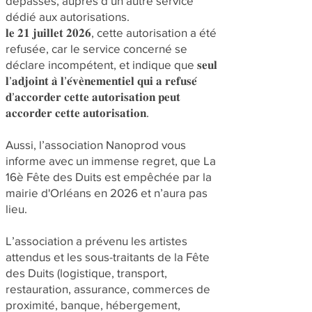
dépassés, auprès d’un autre service
dédié aux autorisations.
𝐥𝐞 𝟐𝟏 𝐣𝐮𝐢𝐥𝐥𝐞𝐭 𝟐𝟎𝟐𝟔, cette autorisation a été
refusée, car le service concerné se
déclare incompétent, et indique que 𝐬𝐞𝐮𝐥
𝐥’𝐚𝐝𝐣𝐨𝐢𝐧𝐭 𝐚̀ 𝐥’𝐞́𝐯𝐞̀𝐧𝐞𝐦𝐞𝐧𝐭𝐢𝐞𝐥 𝐪𝐮𝐢 𝐚 𝐫𝐞𝐟𝐮𝐬𝐞́
𝐝’𝐚𝐜𝐜𝐨𝐫𝐝𝐞𝐫 𝐜𝐞𝐭𝐭𝐞 𝐚𝐮𝐭𝐨𝐫𝐢𝐬𝐚𝐭𝐢𝐨𝐧 𝐩𝐞𝐮𝐭
𝐚𝐜𝐜𝐨𝐫𝐝𝐞𝐫 𝐜𝐞𝐭𝐭𝐞 𝐚𝐮𝐭𝐨𝐫𝐢𝐬𝐚𝐭𝐢𝐨𝐧.
Aussi, l’association Nanoprod vous
informe avec un immense regret, que La
16è Fête des Duits est empêchée par la
mairie d'Orléans en 2026 et n’aura pas
lieu.
L’association a prévenu les artistes
attendus et les sous-traitants de la Fête
des Duits (logistique, transport,
restauration, assurance, commerces de
proximité, banque, hébergement,