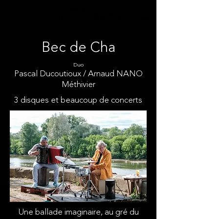
Le monde de
Arnaud NANO MÉTHIVIER
Bec de Cha
Duo
Pascal Ducoutioux
/ Arnaud NANO
Méthivier
3 disques et beaucoup de concerts
Une ballade imaginaire, au gré du