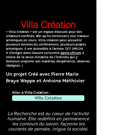
Le monde de
Arnaud NANO MÉTHIVIER
Villa Création
« Villa Création » est un espace d’accueil pour des
créateurs confinés, afin qu’ils continuent leur travaux
artistiques en cours. Villa création peut accueillir
plusieurs artistes du confinement, plusieurs projets
artistiques. Il est accessible à l’artiste 7j/7, 24h/24.
Il s’intègre dans l’oeuvre culturelle
agora-off.com
Il
relève de la seule initiative de l’individu qui y
demeure (explorer son matériau d’expérience, observer,
s’adapter…)
Un projet Créé avec Pierre Marie
Braye Weppe et Antoine Méthivier
Aller à Villa Création :
Villa Création
La Recherche est au coeur de l'activité
humaine. Elle redéfinit en permanence
les contours du savoir, façonne les
courants de pensée, irrigue la société.