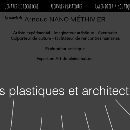
Centres de recherche
Oeuvres plastiques
Calendrier / Boutiq
Le monde de
Arnaud NANO MÉTHIVIER
Artiste expérimental – Imaginateur artistique - Aventurier
Colporteur de culture - facilitateur de rencontres humaines
Explorateur artistique
e
Expert en Art de pleine nature
s
plastiques et architect