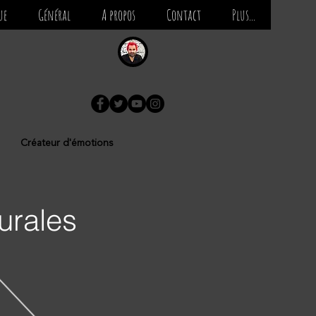
ue
Général
A propos
Contact
Plus...
Créateur d'émotions
urales