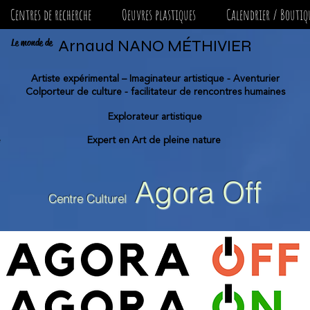
Centres de recherche
Oeuvres plastiques
Calendrier / Boutiq
Le monde de
Arnaud NANO MÉTHIVIER
Artiste expérimental – Imaginateur artistique - Aventurier
Colporteur de culture - facilitateur de rencontres humaines
Explorateur artistique
e
Expert en Art de pleine nature
Agora Off
Centre Culturel