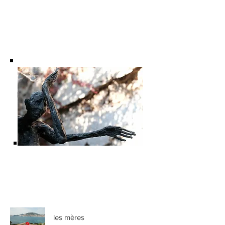
La Photo de Christelle M
Le poème de François Ollandini
les mères