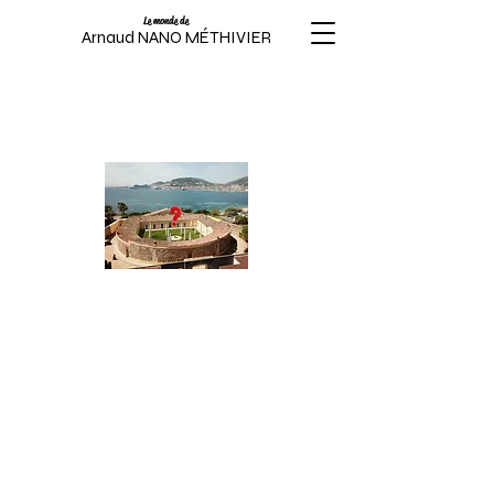
Le monde de
Arnaud NANO MÉTHIVIER
Le Lazaret Ollandini
"Les mères"
La vidéo de Nano Méthivier