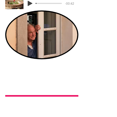
-00:42
18. Les mères
NON ! tu ne passeras pas
Dussais-je en mourrir
….
Dussais-je en mourrir