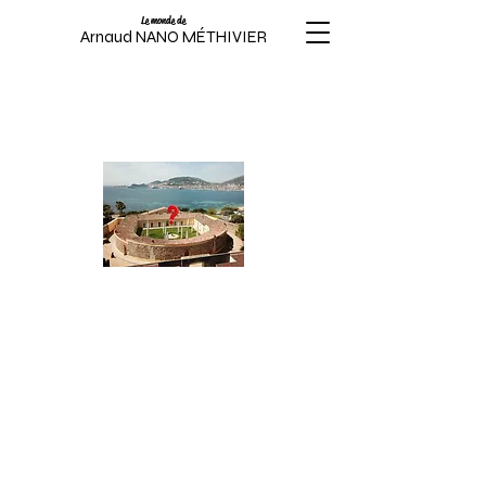
Le monde de
Arnaud NANO MÉTHIVIER
Le Lazaret Ollandini
"La quarantaine"
La vidéo de Nano Méthivier