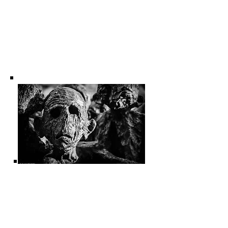
La photo de Christelle M
Le poème de François Ollandini