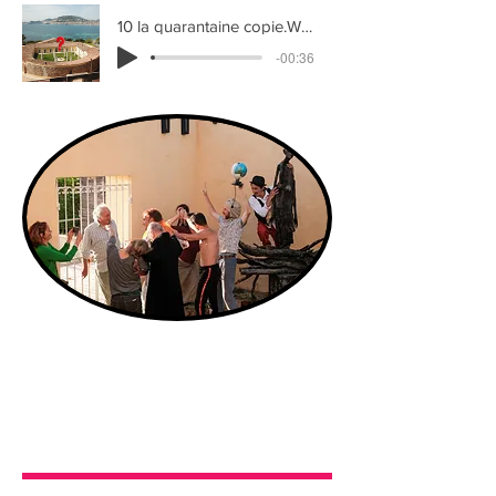
10 la quarantaine copie.WAV
-00:36
10. La quarantaine
Ouvres-moi la porte !
Ouvres-moi la porte de ma vie !
Je veux sortir d'ici,
je veux...
vivre .... VIVRE !