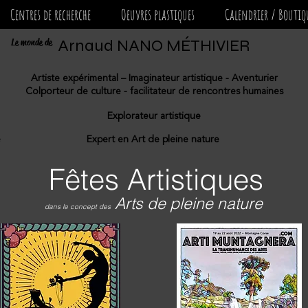
Centres de recherche
Oeuvres plastiques
Calendrier / Boutiq
Le monde de
Arnaud NANO MÉTHIVIER
Artiste expérimental – Imaginateur artistique - Aventurier
Colporteur de culture - facilitateur de rencontres humaines
Explorateur artistique
e
Expert en Art de pleine nature
Fêtes Artistiques
Arts de pleine nature
dans le concept des