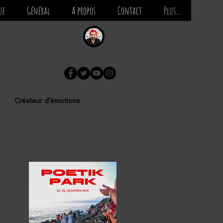
ue
Général
A propos
Contact
Plus...
Créateur d'émotions