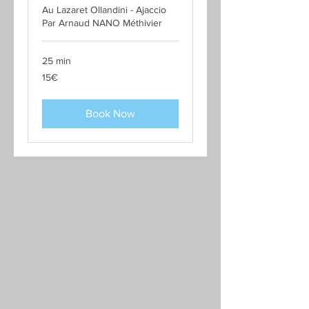
Au Lazaret Ollandini - Ajaccio
Par Arnaud NANO Méthivier
25 min
15€
15€
Book Now