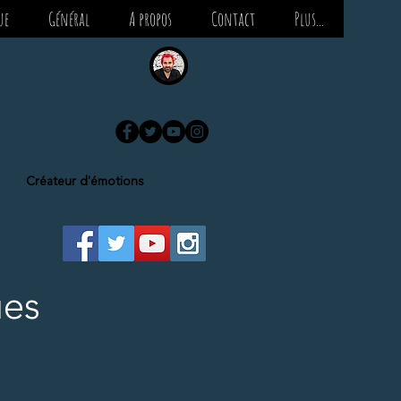
ue
Général
A propos
Contact
Plus...
Créateur d'émotions
ues