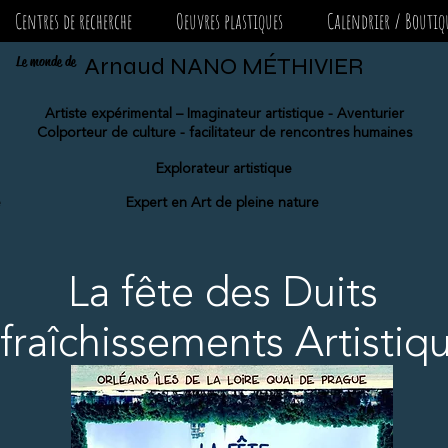
Centres de recherche
Oeuvres plastiques
Calendrier / Boutiq
Le monde de
Arnaud NANO MÉTHIVIER
Artiste expérimental – Imaginateur artistique - Aventurier
Colporteur de culture - facilitateur de rencontres humaines
Explorateur artistique
e
Expert en Art de pleine nature
La fête des Duits
fraîchissements Artistiq