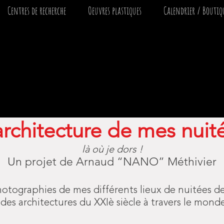
Centres de recherche
Oeuvres plastiques
Calendrier / Boutiq
Le monde de
Arnaud NANO MÉTHIVIER
Artiste expérimental – Imaginateur artistique - Aventurier
Colporteur de culture - facilitateur de rencontres humaines
Explorateur artistique
e
Expert en Art de pleine nature
architecture de mes nuit
là où je dors​ !
Un projet de Arnaud “NANO” Méthivier
hotographies de mes différents lieux de nuitées d
é des architectures du XXIè siècle à travers le mond