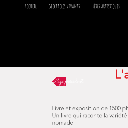
Accueil
Spectacles Vivants
Fêtes artistiques
Créateur d'émancipation artistiqu
L'
Page précédente
Livre et exposition de 1500 p
Un livre qui raconte la variét
nomade.