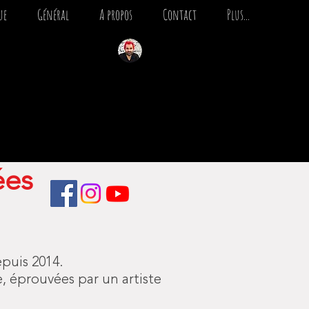
ue
Général
A propos
Contact
Plus...
Créateur d'émotions
ées
epuis 2014.
e, éprouvées par un artiste