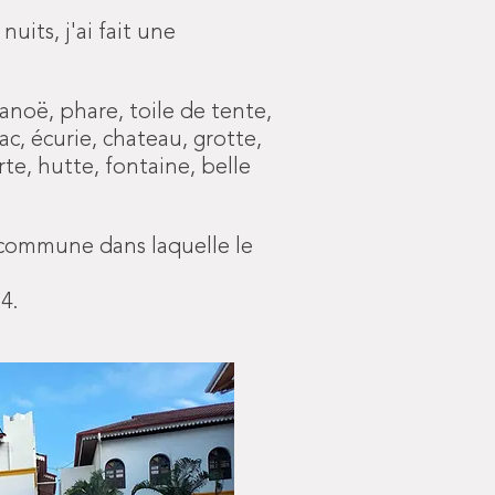
its, j'ai fait une
canoë, phare, toile de tente,
ac, écurie, chateau, grotte,
te, hutte, fontaine, belle
 commune dans laquelle le
4.