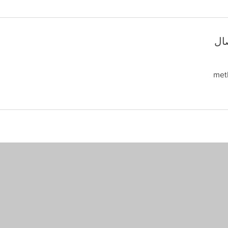
ال
met