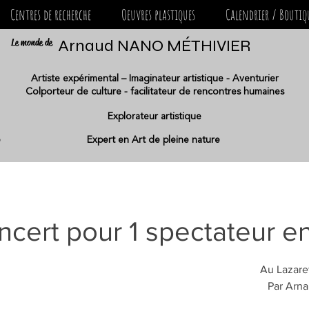
Centres de recherche
Oeuvres plastiques
Calendrier / Boutiq
Le monde de
Arnaud NANO MÉTHIVIER
Artiste expérimental – Imaginateur artistique - Aventurier
Colporteur de culture - facilitateur de rencontres humaines
Explorateur artistique
e
Expert en Art de pleine nature
cert pour 1 spectateur en
Par Arn