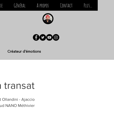
ue
Général
A propos
Contact
Plus...
Créateur d'émotions
 transat
aud NANO Méthivier