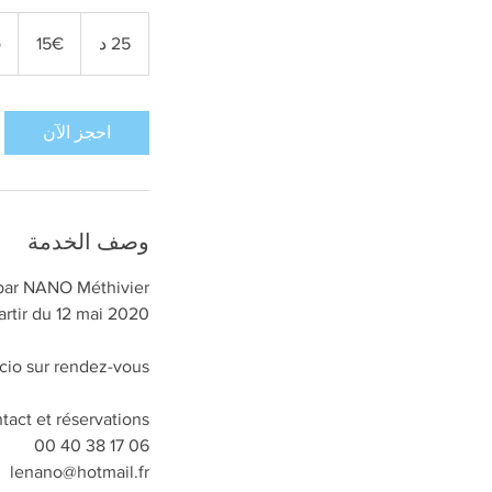
15€
25 د
2
15€
o
5
د
احجز الآن
وصف الخدمة